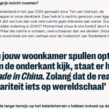
grijk inzicht noemen?
Nederland in het jaar 2120 gemaakt door Tim van Hattum, de
pper in onze denktank. Daar heb ik ’s nachts gewoon over ligg
jkt dat we hoe dan ook veel ruimte gaan inleveren aan water. D
telijke ordening in 2040? Momenteel stuur ik ons bedrijf alsof 
. Maar die ruimte is schaars, veel schaarser dan we denken. Dez
 is essentieel om een verhaal voor de toekomst van Nederland t
in jouw woonkamer spullen opt
 de onderkant kijk, staat er 
de in China
. Zolang dat de real
lariteit iets op wereldschaal’
e lange termijn op het beleidsterrein x hebben invloed op 