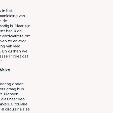
 in het
aanleiding van
n de
dig is. Maar zijn
nt had ik de
in aardwarmte om
jven ze er voor
ing van laag
n. En kunnen we
assen? Niet dat
.’
Welke
ndering onder
ers graag hun
kt. Mensen
 glas naar een
kken. Circulaire
 circulair als ze