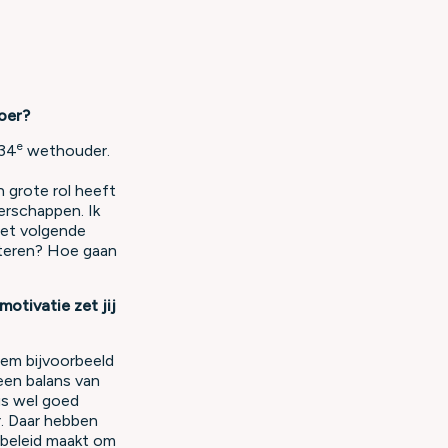
boer?
e
 34
wethouder.
 grote rol heeft
erschappen. Ik
het volgende
teren? Hoe gaan
otivatie zet jij
Neem bijvoorbeeld
en balans van
dus wel goed
r. Daar hebben
nbeleid maakt om