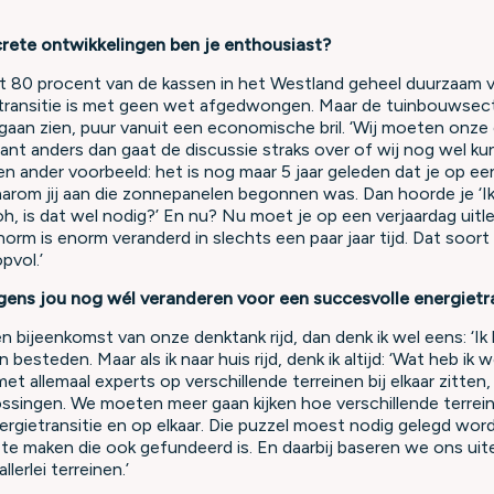
rete ontwikkelingen ben je enthousiast?
dt 80 procent van de kassen in het Westland geheel duurzaam
transitie is met geen wet afgedwongen. Maar de tuinbouwsect
 gaan zien, puur vanuit een economische bril. ‘Wij moeten onze
nt anders dan gaat de discussie straks over of wij nog wel k
n ander voorbeeld: het is nog maar 5 jaar geleden dat je op een
rom jij aan die zonnepanelen begonnen was. Dan hoorde je ‘Ik v
Joh, is dat wel nodig?’ En nu? Nu moet je op een verjaardag uit
norm is enorm veranderd in slechts een paar jaar tijd. Dat soor
pvol.’
gens jou nog wél veranderen voor een succesvolle energietra
 een bijeenkomst van onze denktank rijd, dan denk ik wel eens: ‘Ik 
besteden. Maar als ik naar huis rijd, denk ik altijd: ‘Wat heb ik w
t allemaal experts op verschillende terreinen bij elkaar zitten
ossingen. We moeten meer gaan kijken hoe verschillende terrei
rgietransitie en op elkaar. Die puzzel moest nodig gelegd wo
e te maken die ook gefundeerd is. En daarbij baseren we ons uit
lerlei terreinen.’