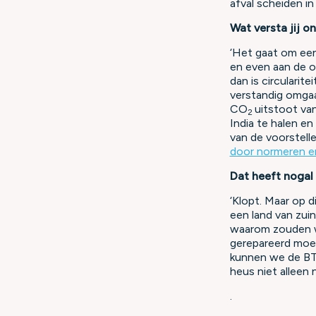
afval scheiden in
Wat versta jij on
‘Het gaat om een 
en even aan de on
dan is circularit
verstandig omgaa
CO
uitstoot va
2
India te halen e
van de voorstell
door normeren en
Dat heeft nogal
‘Klopt. Maar op d
een land van zui
waarom zouden we
gerepareerd moe
kunnen we de BTW
heus niet alleen 
.