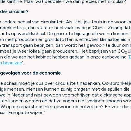
 de kantine. Maar wat bedoelen we dan precies met circulair?
der circulair?
andere schaal van circulariteit. Als ik bij jou thuis in de woonka
derkant kijk, dan staat er heel vaak ‘made in China’. Zolang dat d
eit iets op wereldschaal. De grootste bijdrage die we nu kunnen 
n met producten en grondstoffen is effectief klimaatbeleid m
n transport gaan beprijzen, dan wordt het gewoon te duur om h
n moet je weer lokaal gaan produceren. Het beprijzen van CO
u
2
en die we aan het kabinet hebben gedaan in onze aanbeveling ‘
E
 beprijzen
’.
 gevolgen voor de economie.
ie schaal moet je dus over circulariteit nadenken. Oorspronkelij
nige mensen. Mensen kunnen zuinig omgaan met de spullen die
 in Nederland niet gewoon voorschrijven dat elektrische ap
ten kunnen worden en dat ze anders niet verkocht mogen w
 op de repairshops niet gewoon op nul zetten? En voor die r
naar Europa te wijzen.’