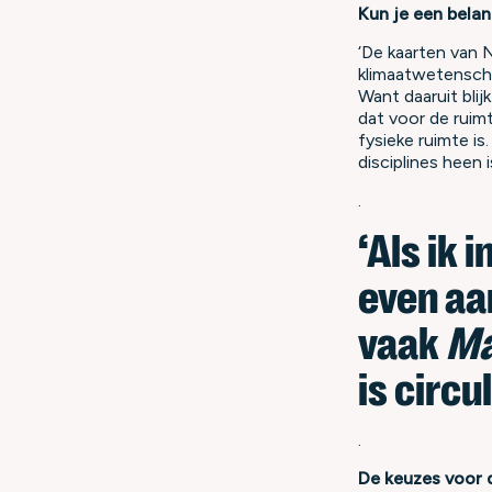
Kun je een belan
‘De kaarten van 
klimaatwetenscha
Want daaruit bli
dat voor de ruim
fysieke ruimte is
disciplines heen
.
‘Als ik 
even aan
vaak
Ma
is circu
.
De keuzes voor d