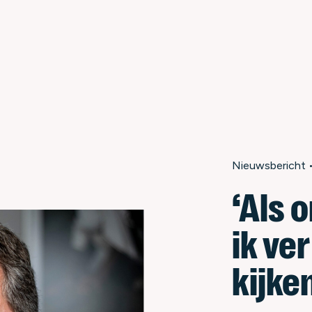
Nieuwsbericht 
‘Als
ik ve
kijke