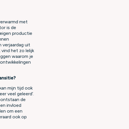
 verwarmd met
or is de
 eigen productie
unnen
 verjaardag uit
ind het zo lelijk
leggen waarom je
t ontwikkelingen
nsitie?
kan mijn tijd ook
eer veel geleerd’.
, ontstaan de
nen invloed
rden om een
eraard ook op