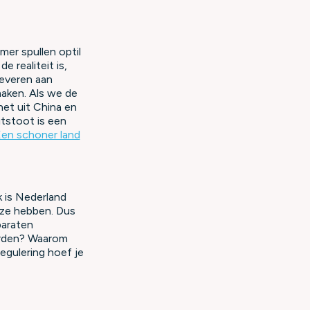
mer spullen optil
e realiteit is,
leveren aan
aken. Als we de
et uit China en
itstoot is een
en schoner land
k is Nederland
 ze hebben. Dus
paraten
orden? Waarom
egulering hoef je