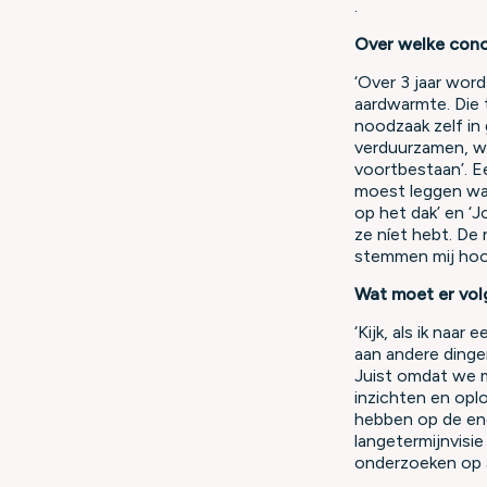
.
Over welke conc
‘Over 3 jaar wor
aardwarmte. Die 
noodzaak zelf in
verduurzamen, wa
voortbestaan’. Ee
moest leggen waa
op het dak’ en ‘
ze níet hebt. De 
stemmen mij hoo
Wat moet er vol
‘Kijk, als ik naar
aan andere dingen 
Juist omdat we me
inzichten en opl
hebben op de ene
langetermijnvisi
onderzoeken op al