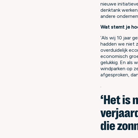
nieuwe initiatiev
denktank werken 
andere onderneme
Wat stemt je hoo
‘Als wij 10 jaar
hadden we niet z
overduidelijk ec
economisch groe
gelukkig. En als 
windparken op ze
afgesproken, dan
.
‘Het is 
verjaar
die zon