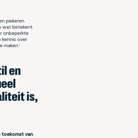
en piekeren.
us wat betekent
er onbeperkte
e kennis over
e maken.’
il en
heel
iteit is,
de toekomst van