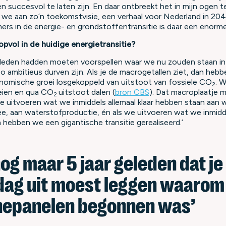
en succesvol te laten zijn. En daar ontbreekt het in mijn ogen te
we aan zo’n toekomstvisie, een verhaal voor Nederland in 2040.
rs in de energie- en grondstoffentransitie is daar een enorme
pvol in de huidige energietransitie?
 geleden hadden moeten voorspellen waar we nu zouden staan in
o ambitieus durven zijn. Als je de macrogetallen ziet, dan heb
onomische groei losgekoppeld van uitstoot van fossiele CO
. 
2
ien en qua CO
uitstoot dalen (
bron CBS
). Dat macroplaatje 
2
we uitvoeren wat we inmiddels allemaal klaar hebben staan aan 
e, aan waterstofproductie, én als we uitvoeren wat we inmid
 hebben we een gigantische transitie gerealiseerd.’
nog maar 5 jaar geleden dat je
dag uit moest leggen waarom 
nepanelen begonnen was’