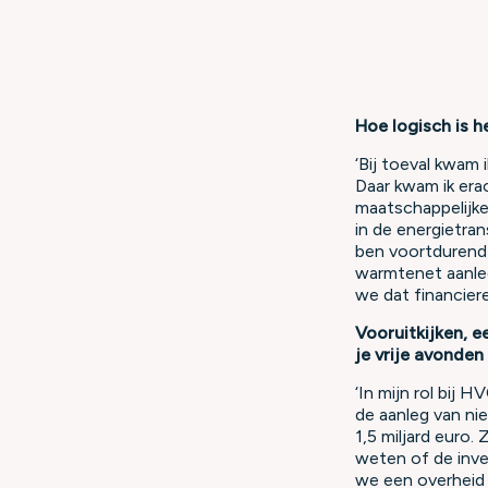
Hoe logisch is h
‘Bij toeval kwam 
Daar kwam ik erac
maatschappelijke
in de energietra
ben voortdurend 
warmtenet aanle
we dat financier
Vooruitkijken, e
je vrije avonden
‘In mijn rol bij 
de aanleg van n
1,5 miljard euro.
weten of de inves
we een overheid 