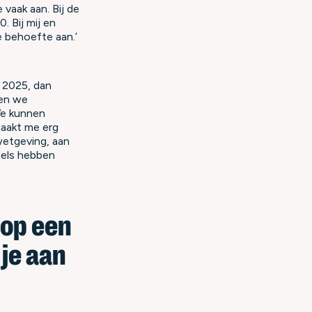
 vaak aan. Bij de
 Bij mij en
 behoefte aan.’
 2025, dan
ben we
We kunnen
maakt me erg
wetgeving, aan
dels hebben
 op een
je aan