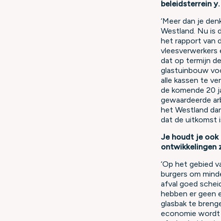
beleidsterrein y.
‘Meer dan je den
Westland. Nu is d
het rapport van 
vleesverwerkers e
dat op termijn d
glastuinbouw vo
alle kassen te ve
de komende 20 jaa
gewaardeerde ar
het Westland dan
dat de uitkomst i
Je houdt je ook
ontwikkelingen 
‘Op het gebied v
burgers om minde
afval goed schei
hebben er geen e
glasbak te brenge
economie wordt te