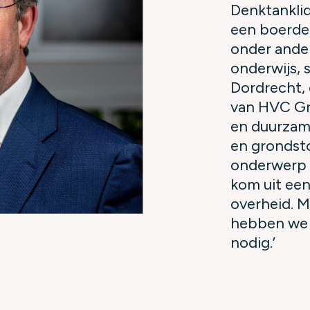
Denktanklid
een boerderi
onder ande
onderwijs, 
Dordrecht, 
van HVC Gro
en duurzam
en grondsto
onderwerp 
kom uit een
overheid. M
hebben we 
nodig.’