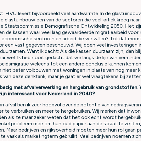
kt. HVC levert bijvoorbeeld veel aardwarmte In de glastuinbouw
e glastuinbouw een van de sectoren die veel kritiek kreeg naar 
de Staatscommissie Demografische Ontwikkeling 2050. Het zij
n de kassen waar veel laag gewaardeerde migratiearbeid voor no
e economische sectoren en arbeid die we willen? Tot dat mome
or een vast gegeven beschouwd. Wij doen veel investeringen 
rduurzamen. Want ik dacht: Als die kassen duurzaam zijn, dan bli
r wel. Ik heb nooit gedacht dat we langs de lijn van verminder
beidsmigratie weleens tot een andere conclusie kunnen kome
 niet beter volbouwen met woningen in plaats van nog meer k
s van deze denktank, maar je gaat er wel vraagtekens bij zetten
 bezig met afvalverwerking en hergebruik van grondstoffen. 
zijn interessant voor Nederland in 2040?
an afval ben ik zeer hoopvol over de potentie van gedragsvera
r te verbruiken en meer te hergebruiken. Wij merken dat inwon
den als ze maar zeker weten dat het ook echt wordt hergebrui
nkel probleem mee om hun oud papier aan de straat te zetten,
n. Maar bedrijven en rijksoverheid moeten meer hun rol gaan pa
 vaak als marketingterm gebruikt. Veel bedrijven noemen zich al