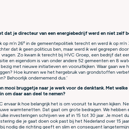
et dat je directeur van een energiebedrijf werd en niet zelf 
e
ik op m’n 26
in de gemeentepolitiek terecht en werd ik op m’n
hter dat ik geen politicus ben, maar werd ik wel gegrepen door
 vragen. Zo kwam ik terecht bij HVC Groep, een bedrijf dat een
nsitie en eigendom is van onder andere 52 gemeenten en 8 wat
bezig met nieuwe initiatieven en vooruitkijken. Waar gaan we 
ggen? Hoe kunnen we het hergebruik van grondstoffen verbe
en? Behoorlijk ondernemend dus.’
en mooi bruggetje naar je werk voor de denktank. Met welke m
 in om daar aan deel te nemen?
HVC ervaar ik hoe belangrijk het is om vooruit te kunnen kijken. 
ieuwe warmtenetten. Dat gaat om grote bedragen. We hebben e
 Zulke investeringen schrijven we af in 15 tot 30 jaar. Je moet 
tering die je gaat doen ook past bij het Nederland over 15 jaa
bij nodig die richting geeft en slim en consequent langetermij