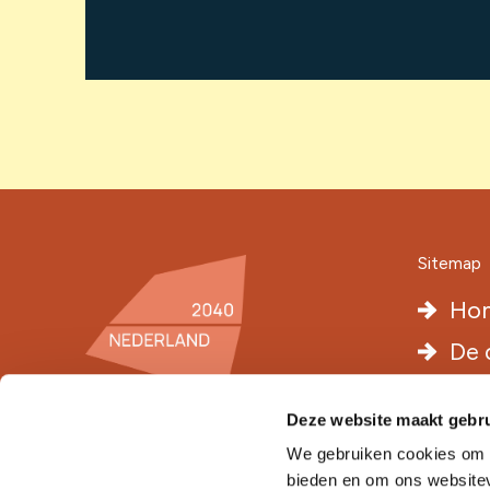
Sitemap
Ho
De 
Voo
Deze website maakt gebru
Het
Denk mee op LinkedIn
We gebruiken cookies om c
Nie
bieden en om ons websitev