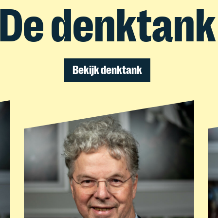
De denktank
Bekijk denktank