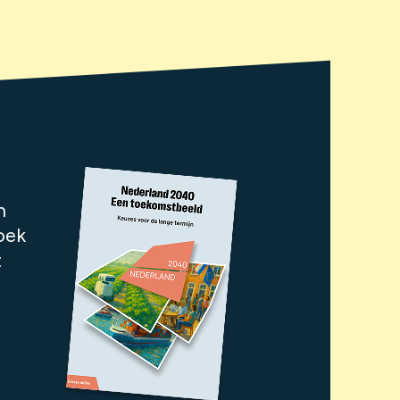
n
oek
t