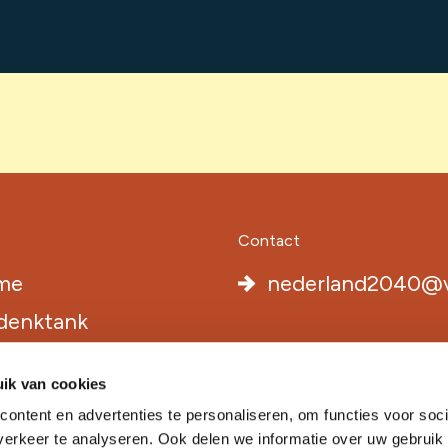
Contact
me
nederland2040@v
denktank
r de politiek
ik van cookies
 boek
ontent en advertenties te personaliseren, om functies voor soci
uws
erkeer te analyseren. Ook delen we informatie over uw gebruik