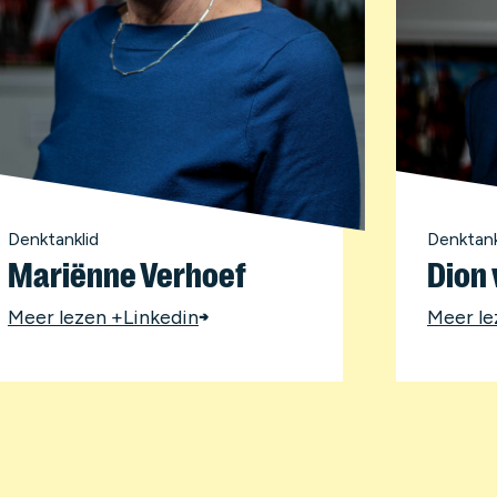
Denktanklid
Denktank
Mariënne Verhoef
Dion 
Meer lezen +
Linkedin
Meer le