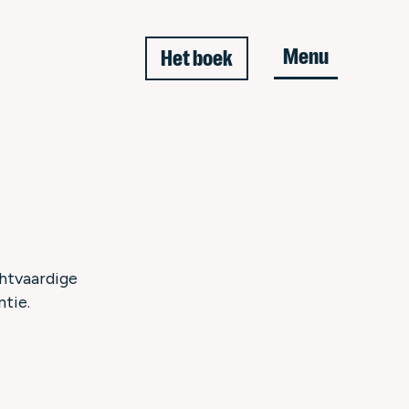
Menu
Het boek
chtvaardige
ntie.